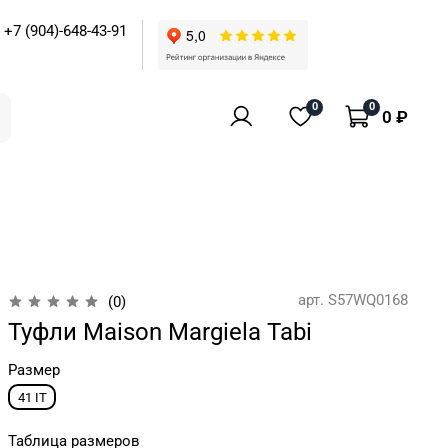
+7 (904)-648-43-91
0
0
0 ₽
арт.
S57WQ0168
(0)
Туфли Maison Margiela Tabi
Размер
41 IT
Таблица размеров