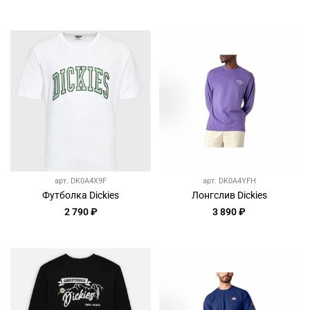
арт.
DK0A4X9F
арт.
DK0A4YFH
Футболка Dickies
Лонгслив Dickies
2 790 ₽
3 890 ₽