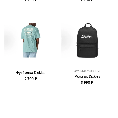
арт.
DK009688BLK1
Футболка Dickies
Рюкзак Dickies
2 790 ₽
3 990 ₽