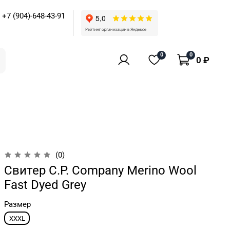
+7 (904)-648-43-91
0
0
0 ₽
(0)
Свитер C.P. Company Merino Wool
Fast Dyed Grey
Размер
XXXL