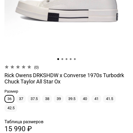
(0)
Rick Owens DRKSHDW x Converse 1970s Turbodrk
Chuck Taylor All Star Ox
Размер
36
37
37.5
38
39
39.5
40
41
41.5
42.5
Таблица размеров
15 990 ₽