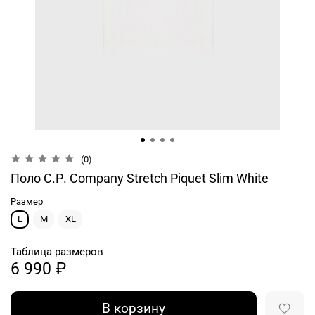
(0)
Поло C.Р. Company Stretch Piquet Slim White
Размер
L
M
XL
Таблица размеров
6 990 ₽
В корзину