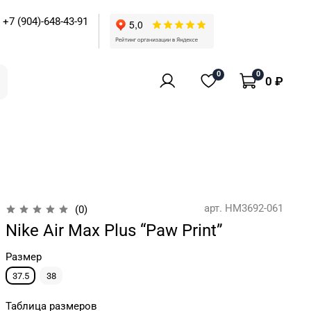
+7 (904)-648-43-91
0
0
0 ₽
арт.
HM3692-061
(0)
Nike Air Max Plus “Paw Print”
Размер
37.5
38
Таблица размеров