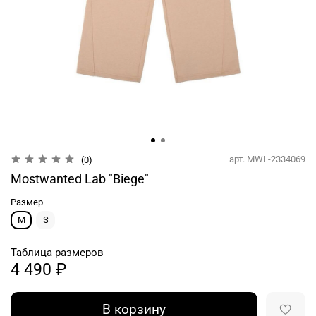
арт.
MWL-2334069
(0)
Mostwanted Lab "Biege"
Размер
M
S
Таблица размеров
4 490 ₽
В корзину