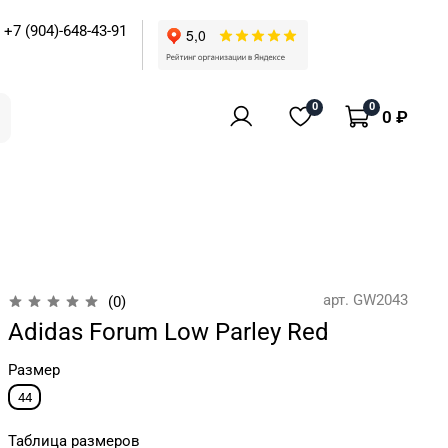
+7 (904)-648-43-91
0
0
0 ₽
арт.
GW2043
(0)
Adidas Forum Low Parley Red
Размер
44
Таблица размеров